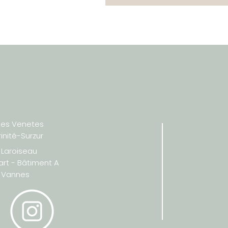
des Venetes
rinité-Surzur
 Laroiseau
llart - Bâtiment A
 Vannes