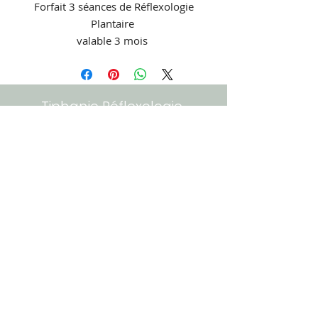
Forfait 3 séances de Réflexologie
Plantaire
valable 3 mois
Ce forfait de 3 séances va être
idéal pour aller travailler sur un
sujet en particulier
Tiphanie Réflexologie
Tél :
06 52 34 92 52
mentions légales
62 route des Venetes
56190 La Trinité-Surzur
Zone de Laroiseau
10 rue Ella Maillart -
Bâtiment A
56000 Vannes