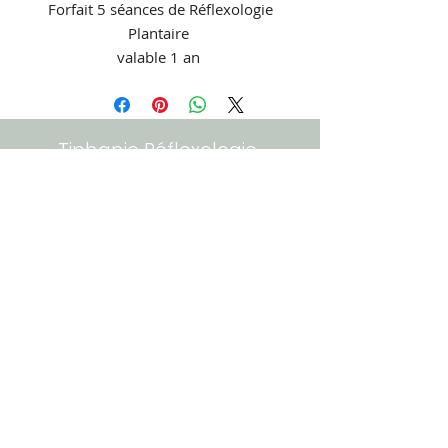
Forfait 5 séances de Réflexologie
Plantaire
valable 1 an
Ce forfait va être idéal pour
installer votre bien être sur l'année
.
Tiphanie Réflexologie
Tél :
06 52 34 92 52
mentions légales
62 route des Venetes
56190 La Trinité-Surzur
Zone de Laroiseau
10 rue Ella Maillart -
Bâtiment A
56000 Vannes