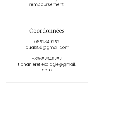
Coordonnées
0652349252
loualti56@gmail.com
+33652349252
tiphaniereflexologie@gmail.
com
Tiphanie Réflexologie
Tél :
06 52 34 92 52