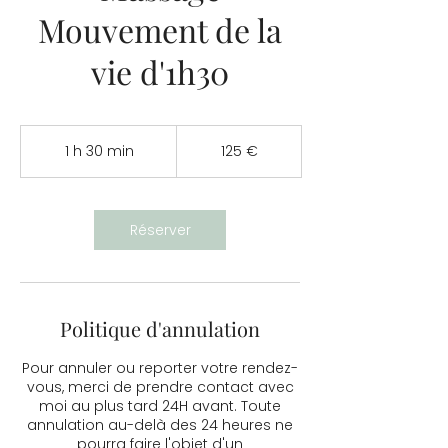
Mouvement de la
vie d'1h30
125
euros
1 h 30 min
1
125 €
3
0
m
i
Réserver
n
Politique d'annulation
Pour annuler ou reporter votre rendez-
vous, merci de prendre contact avec
moi au plus tard 24H avant. Toute
annulation au-delà des 24 heures ne
pourra faire l'objet d'un